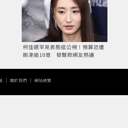
柯佳嬿罕見表態挺公視！預算恐遭
刪凍逾10億 發聲掀網友熱議
紙
關於我們
網站總覽