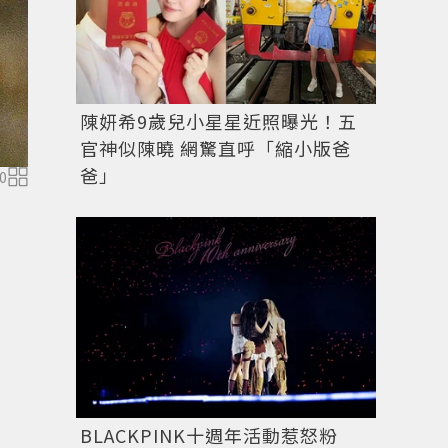
陳妍希9歲兒小星星近照曝光！五
官神似陳曉 網驚直呼「縮小版爸
爸」
0
BLACKPINK十週年活動惹怒粉