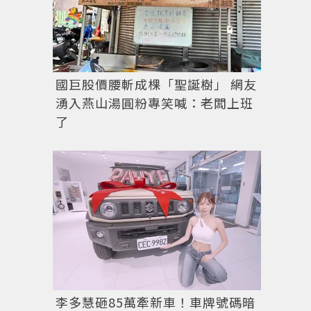
國巨股價腰斬成棵「聖誕樹」 網友
湧入燕山湯圓粉專笑喊：老闆上班
了
李多慧砸85萬牽新車！車牌號碼暗