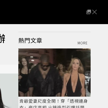
辦
熱門文章
MORE
肯爺愛妻尺度全開！穿「透視連身
衣」夜店亮相 火辣造型引爆話題