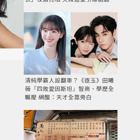
清純學霸人設翻車？《逐玉》田曦
薇「四敗愛因斯坦」智商、學歷全
輾壓 網酸：天才全靠旁白