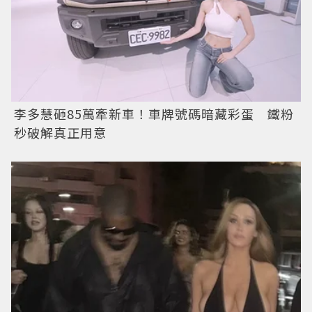
李多慧砸85萬牽新車！車牌號碼暗藏彩蛋 鐵粉
秒破解真正用意