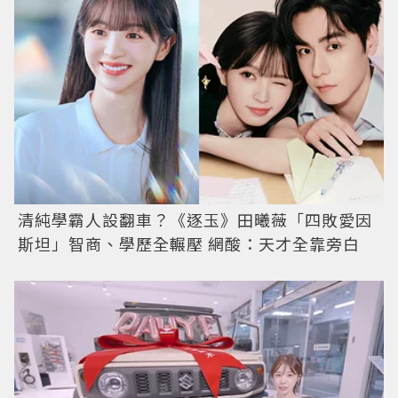
清純學霸人設翻車？《逐玉》田曦薇「四敗愛因
斯坦」智商、學歷全輾壓 網酸：天才全靠旁白