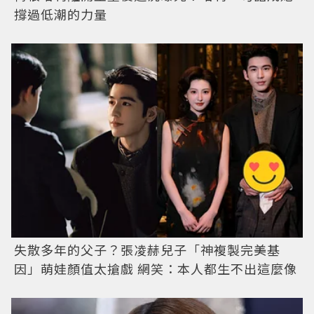
撐過低潮的力量
失散多年的父子？張凌赫兒子「神複製完美基
因」萌娃顏值太搶戲 網笑：本人都生不出這麼像