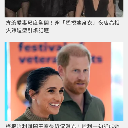
肯爺愛妻尺度全開！穿「透視連身衣」夜店亮相
火辣造型引爆話題
梅根哈利離開王室後近況曝光！哈利一句話成她