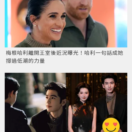
梅根哈利離開王室後近況曝光！哈利一句話成她
撐過低潮的力量