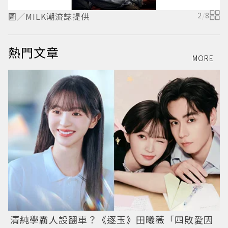
圖／MILK潮流誌提供
2
/
8
圖
熱門文章
MORE
清純學霸人設翻車？《逐玉》田曦薇「四敗愛因