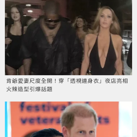
肯爺愛妻尺度全開！穿「透視連身衣」夜店亮相
火辣造型引爆話題