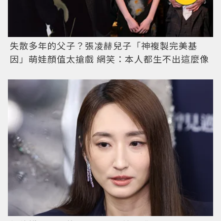
失散多年的父子？張凌赫兒子「神複製完美基
因」萌娃顏值太搶戲 網笑：本人都生不出這麼像