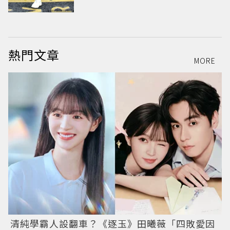
熱門文章
MORE
清純學霸人設翻車？《逐玉》田曦薇「四敗愛因