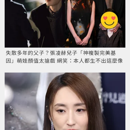
失散多年的父子？張凌赫兒子「神複製完美基
因」萌娃顏值太搶戲 網笑：本人都生不出這麼像