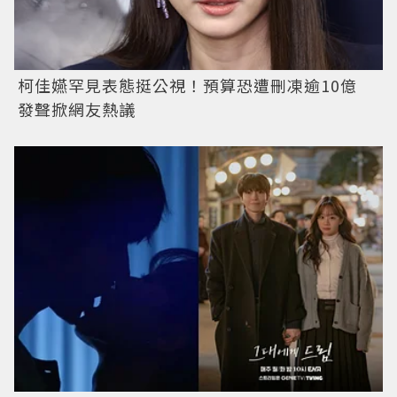
柯佳嬿罕見表態挺公視！預算恐遭刪凍逾10億
發聲掀網友熱議