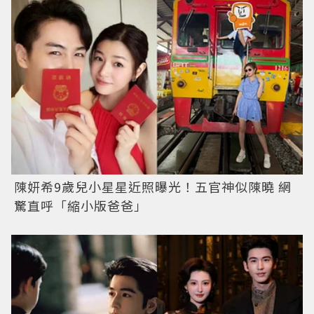
陳妍希9歲兒小星星近照曝光！五官神似陳曉 網
驚直呼「縮小版爸爸」