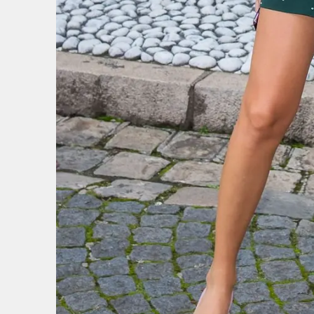
10
/
10