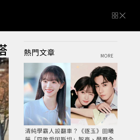
搭
熱門文章
MORE
清純學霸人設翻車？《逐玉》田曦
薇「四敗愛因斯坦」智商、學歷全