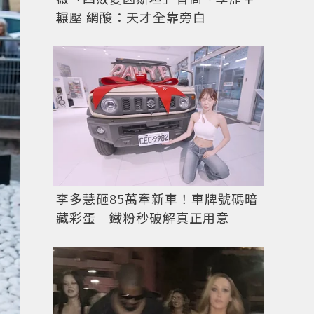
輾壓 網酸：天才全靠旁白
李多慧砸85萬牽新車！車牌號碼暗
藏彩蛋 鐵粉秒破解真正用意