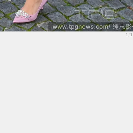
1
/
1