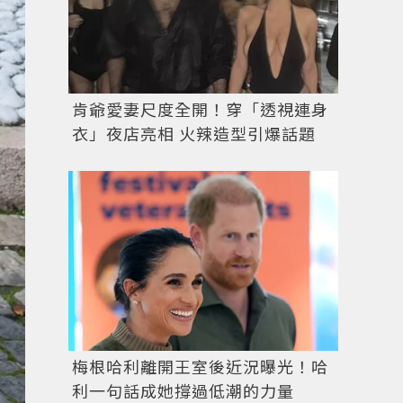
肯爺愛妻尺度全開！穿「透視連身
衣」夜店亮相 火辣造型引爆話題
圖／擷自
instagram
梅根哈利離開王室後近況曝光！哈
利一句話成她撐過低潮的力量