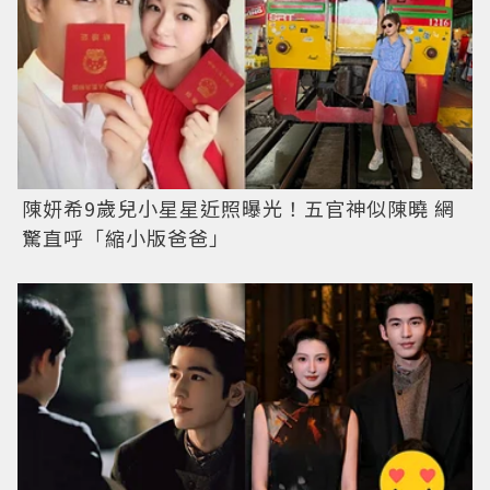
陳妍希9歲兒小星星近照曝光！五官神似陳曉 網
驚直呼「縮小版爸爸」