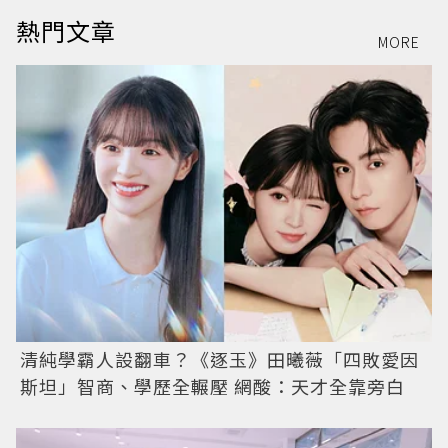
熱門文章
MORE
清純學霸人設翻車？《逐玉》田曦薇「四敗愛因
斯坦」智商、學歷全輾壓 網酸：天才全靠旁白