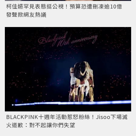
柯佳嬿罕見表態挺公視！預算恐遭刪凍逾10億
發聲掀網友熱議
BLACKPINK十週年活動惹怒粉絲！Jisoo下場滅
火道歉：對不起讓你們失望