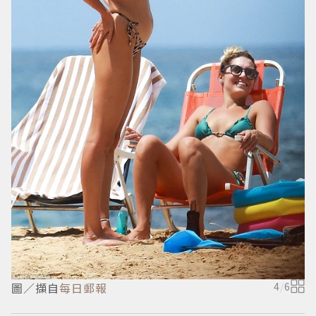
圖／擷自
每日郵報
4
/
6