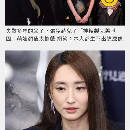
失散多年的父子？張凌赫兒子「神複製完美基
因」萌娃顏值太搶戲 網笑：本人都生不出這麼像