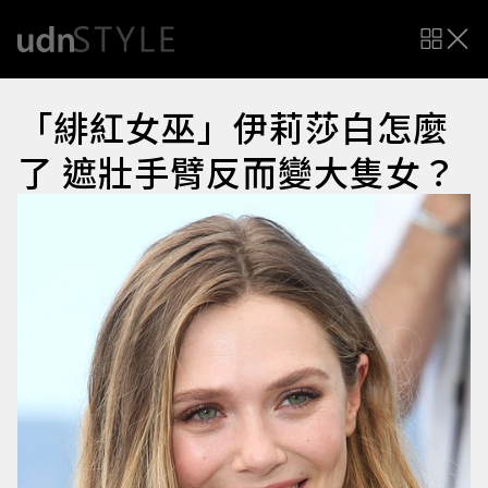
「緋紅女巫」伊莉莎白怎麼
了 遮壯手臂反而變大隻女？