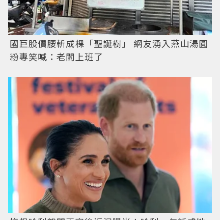
國巨股價腰斬成棵「聖誕樹」 網友湧入燕山湯圓
粉專笑喊：老闆上班了