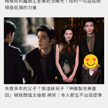
梅根哈利離開王室後近況曝光！哈利一句話成她
撐過低潮的力量
失散多年的父子？張凌赫兒子「神複製完美基
因」萌娃顏值太搶戲 網笑：本人都生不出這麼像