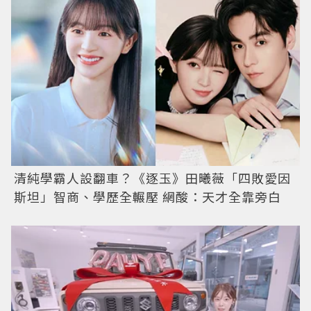
清純學霸人設翻車？《逐玉》田曦薇「四敗愛因
斯坦」智商、學歷全輾壓 網酸：天才全靠旁白