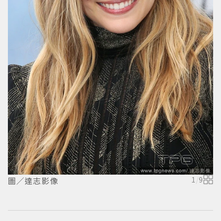
O
圖／達志影像
1
/
9