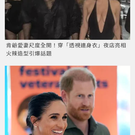
肯爺愛妻尺度全開！穿「透視連身衣」夜店亮相
火辣造型引爆話題