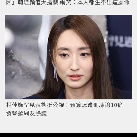
因」萌娃顏值太搶戲 網笑：本人都生不出這麼像
柯佳嬿罕見表態挺公視！預算恐遭刪凍逾10億
發聲掀網友熱議