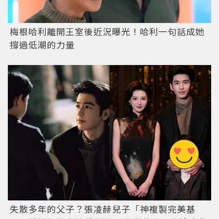
梅根哈利離開王室後近況曝光！哈利一句話成她
撐過低潮的力量
失散多年的父子？張凌赫兒子「神複製完美基