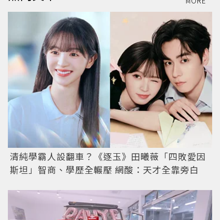
MORE
清純學霸人設翻車？《逐玉》田曦薇「四敗愛因
斯坦」智商、學歷全輾壓 網酸：天才全靠旁白