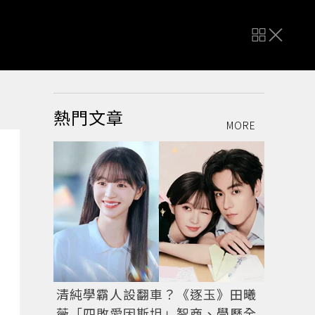
熱門文章
MORE
清純學霸人設翻車？《逐玉》田曦
薇「四敗愛因斯坦」智商、學歷全