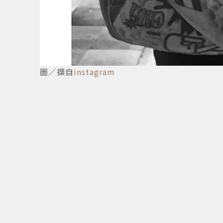
1
/
4
圖／擷自
instagram