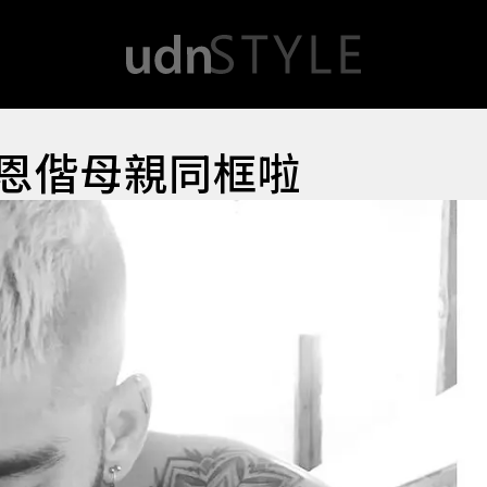
贊恩偕母親同框啦