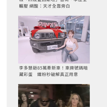
輾壓 網酸：天才全靠旁白
李多慧砸85萬牽新車！車牌號碼暗
藏彩蛋 鐵粉秒破解真正用意