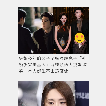
圖／達志影像
失散多年的父子？張凌赫兒子「神
複製完美基因」萌娃顏值太搶戲 網
笑：本人都生不出這麼像