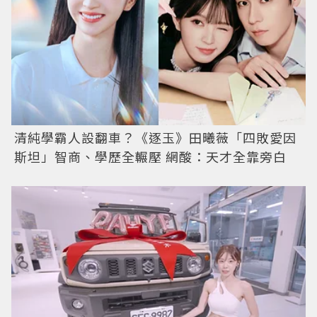
清純學霸人設翻車？《逐玉》田曦薇「四敗愛因
斯坦」智商、學歷全輾壓 網酸：天才全靠旁白