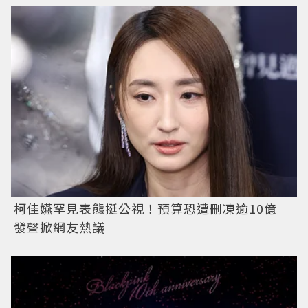
柯佳嬿罕見表態挺公視！預算恐遭刪凍逾10億
發聲掀網友熱議