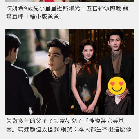
陳妍希9歲兒小星星近照曝光！五官神似陳曉 網
驚直呼「縮小版爸爸」
失散多年的父子？張凌赫兒子「神複製完美基
因」萌娃顏值太搶戲 網笑：本人都生不出這麼像