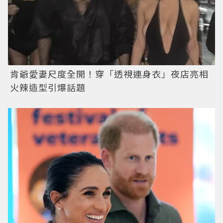
肯爺愛妻尺度全開！穿「透視連身衣」夜店亮相
火辣造型引爆話題