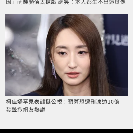
因」萌娃顏值太搶戲 網笑：本人都生不出這麼像
柯佳嬿罕見表態挺公視！預算恐遭刪凍逾10億
發聲掀網友熱議