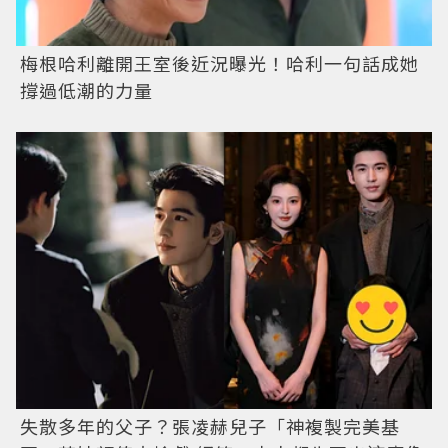
梅根哈利離開王室後近況曝光！哈利一句話成她
撐過低潮的力量
失散多年的父子？張凌赫兒子「神複製完美基