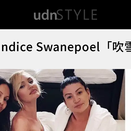
ice Swanepoel「吹