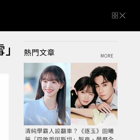
雪」
熱門文章
MORE
清純學霸人設翻車？《逐玉》田曦
薇「四敗愛因斯坦」智商、學歷全