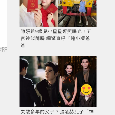
陳妍希9歲兒小星星近照曝光！五
官神似陳曉 網驚直呼「縮小版爸
爸」
7
圖／達志影像
失散多年的父子？張凌赫兒子「神