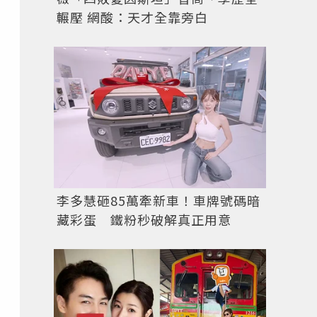
輾壓 網酸：天才全靠旁白
李多慧砸85萬牽新車！車牌號碼暗
藏彩蛋 鐵粉秒破解真正用意