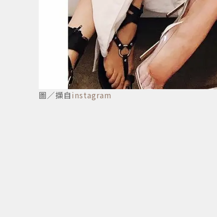
5
/
7
圖／擷自
instagram