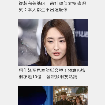
複製完美基因」萌娃顏值太搶戲 網
笑：本人都生不出這麼像
柯佳嬿罕見表態挺公視！預算恐遭
刪凍逾10億 發聲掀網友熱議