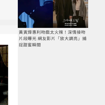
黃寅燁惠利吻戲太火辣！深情接吻
片段曝光 網友影片「放大調亮」捕
捉甜蜜瞬間