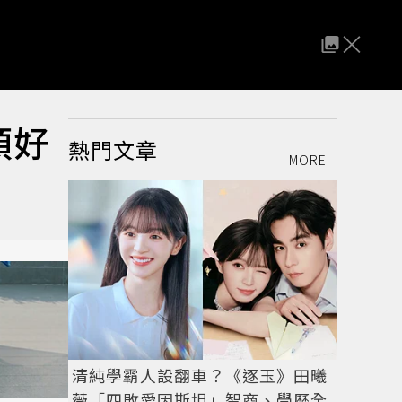
頭好
熱門文章
MORE
清純學霸人設翻車？《逐玉》田曦
薇「四敗愛因斯坦」智商、學歷全