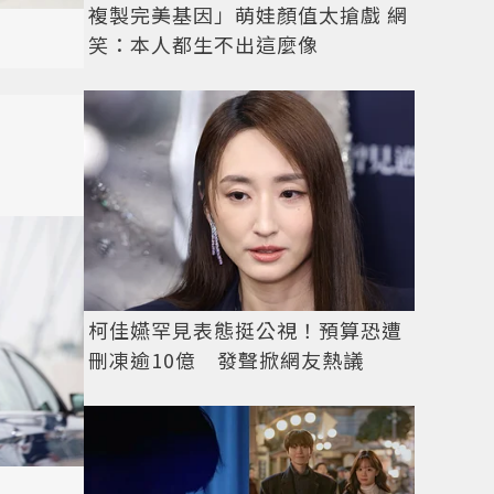
複製完美基因」萌娃顏值太搶戲 網
笑：本人都生不出這麼像
柯佳嬿罕見表態挺公視！預算恐遭
刪凍逾10億 發聲掀網友熱議