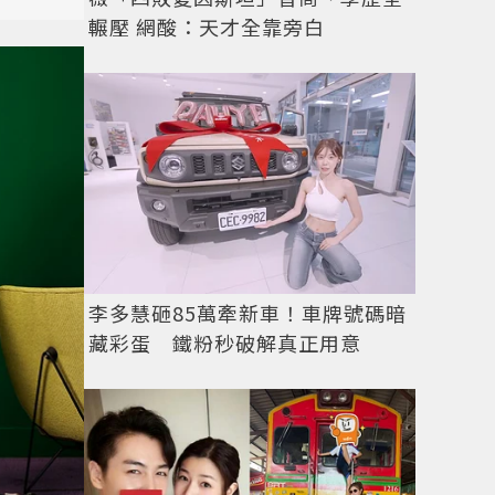
輾壓 網酸：天才全靠旁白
李多慧砸85萬牽新車！車牌號碼暗
藏彩蛋 鐵粉秒破解真正用意