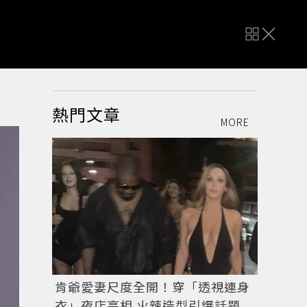
熱門文章
MORE
肯爺愛妻尺度全開！穿「透視連身
衣」夜店亮相 火辣造型引爆話題