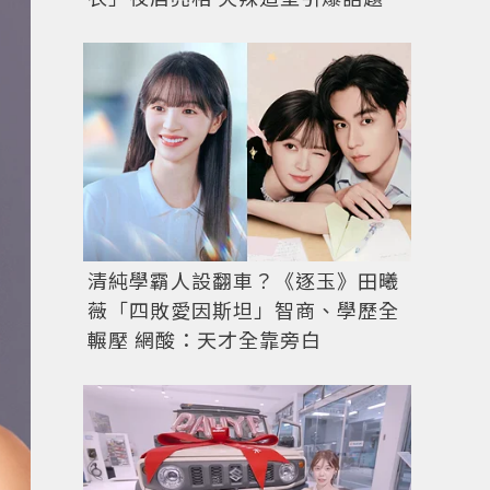
清純學霸人設翻車？《逐玉》田曦
薇「四敗愛因斯坦」智商、學歷全
輾壓 網酸：天才全靠旁白