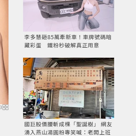
李多慧砸85萬牽新車！車牌號碼暗
藏彩蛋 鐵粉秒破解真正用意
獨家創新科技的彈性管身設計。圖／迪奧提供
3
國巨股價腰斬成棵「聖誕樹」 網友
湧入燕山湯圓粉專笑喊：老闆上班