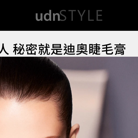
神會電人 秘密就是迪奧睫毛膏