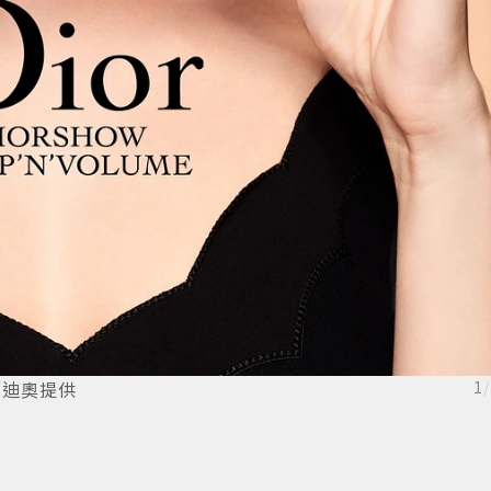
／迪奧提供
1
/