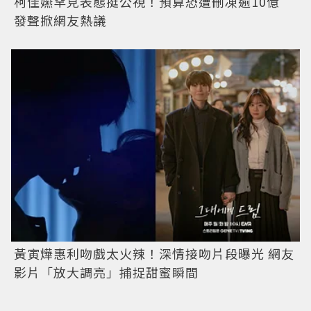
柯佳嬿罕見表態挺公視！預算恐遭刪凍逾10億
發聲掀網友熱議
黃寅燁惠利吻戲太火辣！深情接吻片段曝光 網友
影片「放大調亮」捕捉甜蜜瞬間