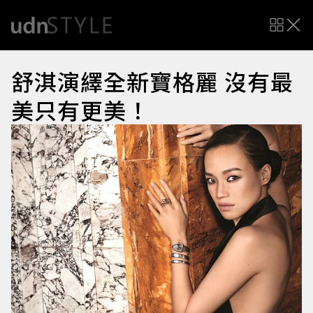
舒淇演繹全新寶格麗 沒有最
美只有更美！