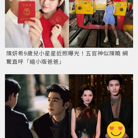
陳妍希9歲兒小星星近照曝光！五官神似陳曉 網
驚直呼「縮小版爸爸」