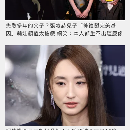
失散多年的父子？張凌赫兒子「神複製完美基
因」萌娃顏值太搶戲 網笑：本人都生不出這麼像