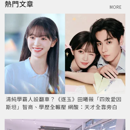
熱門文章
MORE
清純學霸人設翻車？《逐玉》田曦薇「四敗愛因
斯坦」智商、學歷全輾壓 網酸：天才全靠旁白