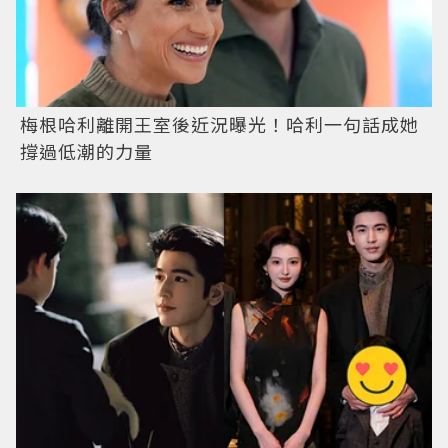
梅根哈利離開王室後近況曝光！哈利一句話成她
撐過低潮的力量