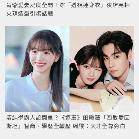
肯爺愛妻尺度全開！穿「透視連身衣」夜店亮相
火辣造型引爆話題
清純學霸人設翻車？《逐玉》田曦薇「四敗愛因
斯坦」智商、學歷全輾壓 網酸：天才全靠旁白