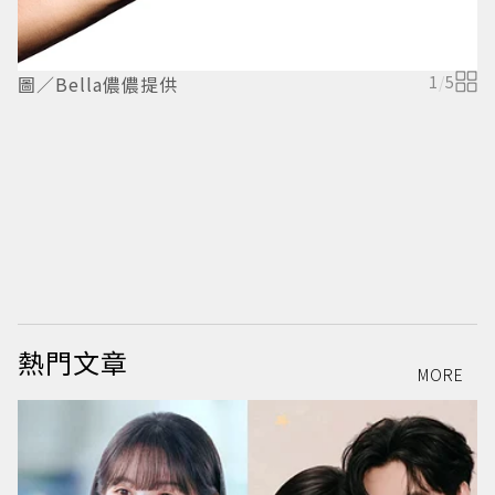
圖／Bella儂儂提供
1
/
5
圖
熱門文章
MORE