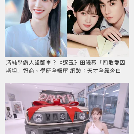
清純學霸人設翻車？《逐玉》田曦薇「四敗愛因
斯坦」智商、學歷全輾壓 網酸：天才全靠旁白