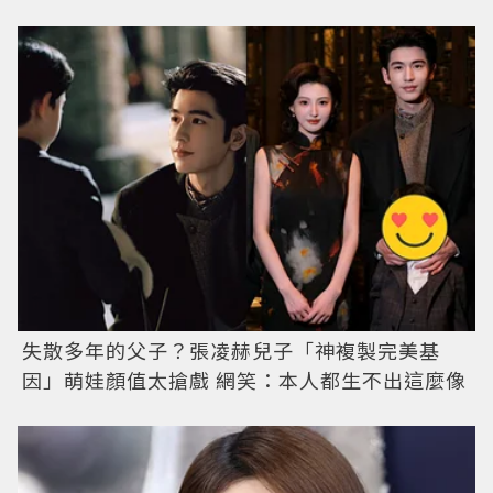
失散多年的父子？張凌赫兒子「神複製完美基
因」萌娃顏值太搶戲 網笑：本人都生不出這麼像