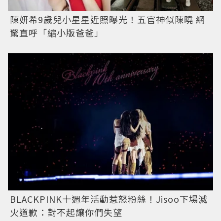
陳妍希9歲兒小星星近照曝光！五官神似陳曉 網
驚直呼「縮小版爸爸」
BLACKPINK十週年活動惹怒粉絲！Jisoo下場滅
火道歉：對不起讓你們失望