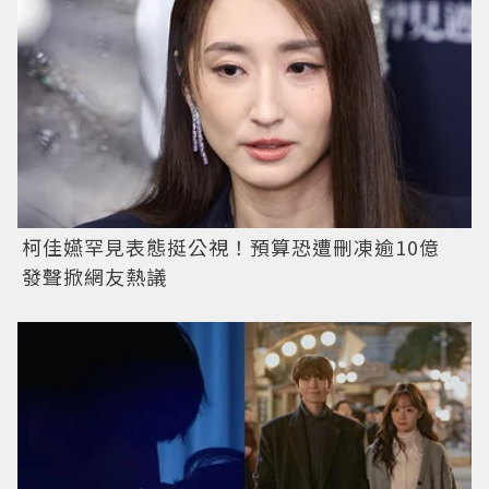
柯佳嬿罕見表態挺公視！預算恐遭刪凍逾10億
發聲掀網友熱議