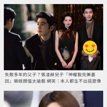
失散多年的父子？張凌赫兒子「神複製完美基
因」萌娃顏值太搶戲 網笑：本人都生不出這麼像