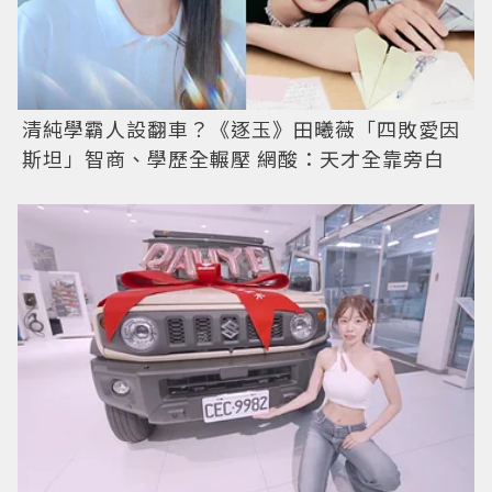
清純學霸人設翻車？《逐玉》田曦薇「四敗愛因
斯坦」智商、學歷全輾壓 網酸：天才全靠旁白