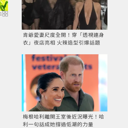
1
肯爺愛妻尺度全開！穿「透視連身
衣」夜店亮相 火辣造型引爆話題
圖／擷自
instagram
梅根哈利離開王室後近況曝光！哈
利一句話成她撐過低潮的力量