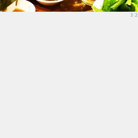
3
/
2