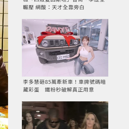
輾壓 網酸：天才全靠旁白
李多慧砸85萬牽新車！車牌號碼暗
藏彩蛋 鐵粉秒破解真正用意