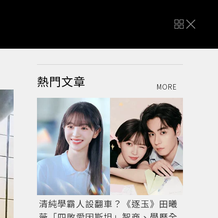
熱門文章
MORE
清純學霸人設翻車？《逐玉》田曦
薇「四敗愛因斯坦」智商、學歷全