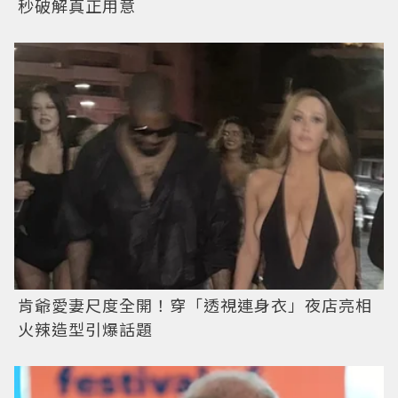
秒破解真正用意
肯爺愛妻尺度全開！穿「透視連身衣」夜店亮相
火辣造型引爆話題