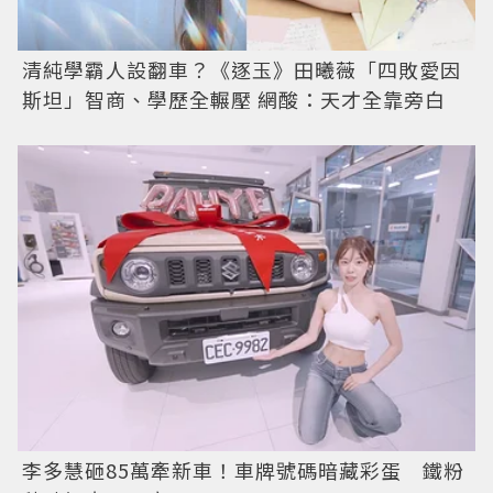
清純學霸人設翻車？《逐玉》田曦薇「四敗愛因
斯坦」智商、學歷全輾壓 網酸：天才全靠旁白
李多慧砸85萬牽新車！車牌號碼暗藏彩蛋 鐵粉