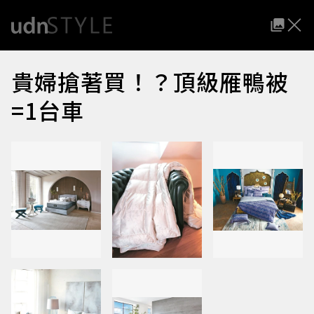
貴婦搶著買！？頂級雁鴨被
=1台車