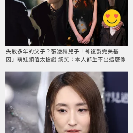
失散多年的父子？張凌赫兒子「神複製完美基
因」萌娃顏值太搶戲 網笑：本人都生不出這麼像