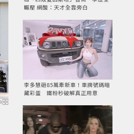
輾壓 網酸：天才全靠旁白
圖／擷自
每日郵報
李多慧砸85萬牽新車！車牌號碼暗
藏彩蛋 鐵粉秒破解真正用意
9