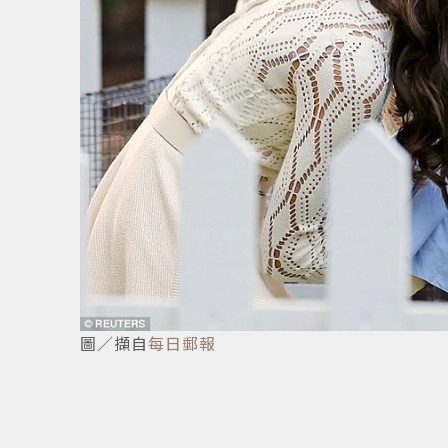
圖／擷自
每日郵報