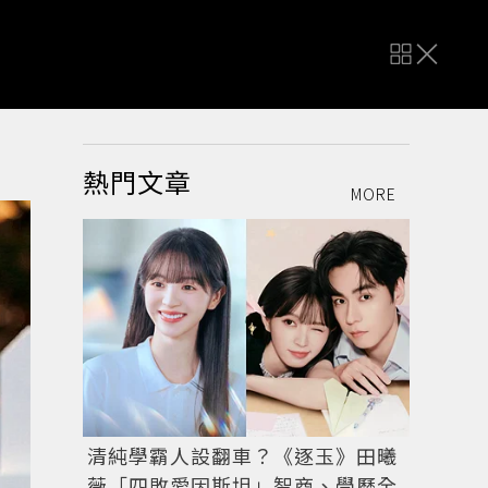
熱門文章
MORE
清純學霸人設翻車？《逐玉》田曦
薇「四敗愛因斯坦」智商、學歷全