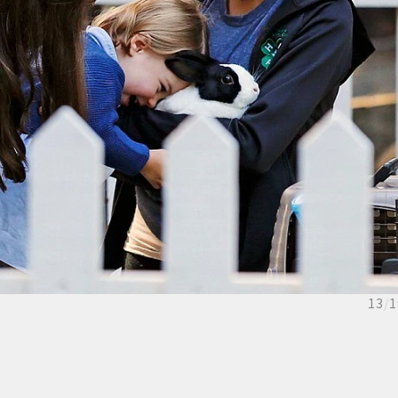
13
/
1