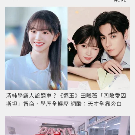
清純學霸人設翻車？《逐玉》田曦薇「四敗愛因
斯坦」智商、學歷全輾壓 網酸：天才全靠旁白