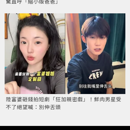
驚直呼「縮小版爸爸」
陸富婆砸錢拍短劇「狂加親密戲」！鮮肉男星受
不了絕望喊：別伸舌頭