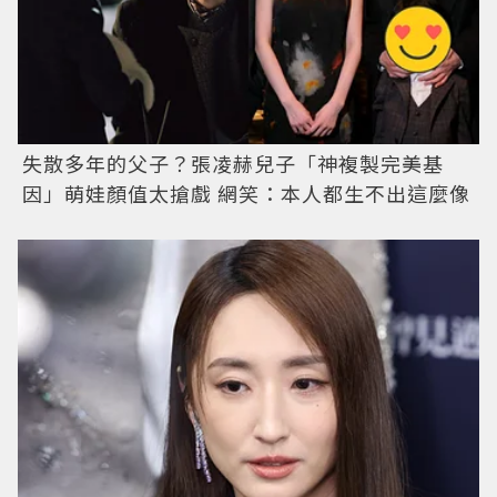
失散多年的父子？張凌赫兒子「神複製完美基
因」萌娃顏值太搶戲 網笑：本人都生不出這麼像