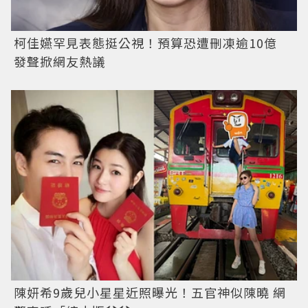
柯佳嬿罕見表態挺公視！預算恐遭刪凍逾10億
發聲掀網友熱議
陳妍希9歲兒小星星近照曝光！五官神似陳曉 網