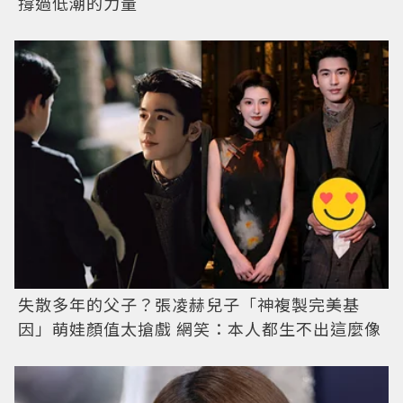
撐過低潮的力量
失散多年的父子？張凌赫兒子「神複製完美基
因」萌娃顏值太搶戲 網笑：本人都生不出這麼像