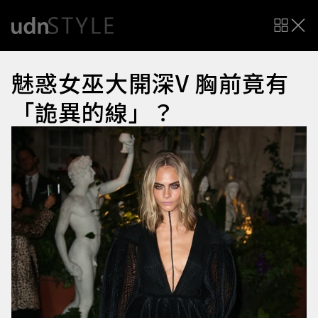
魅惑女巫大開深V 胸前竟有
「詭異的線」？