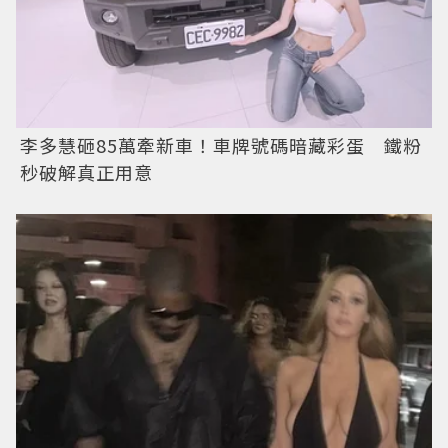
李多慧砸85萬牽新車！車牌號碼暗藏彩蛋 鐵粉
秒破解真正用意