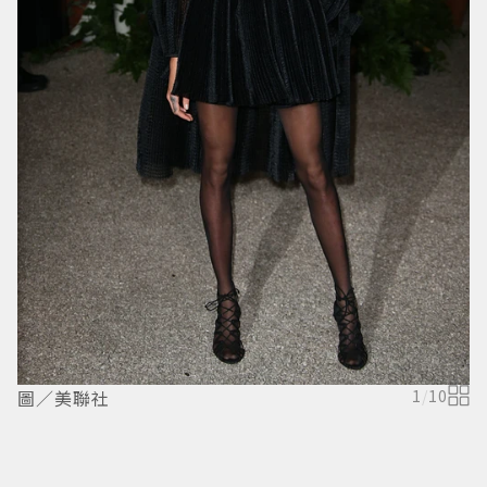
圖／美聯社
1
/
10