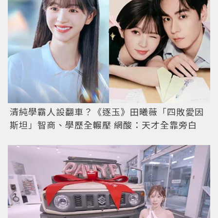
清純學霸人設翻車？《逐玉》田曦薇「四敗愛因
斯坦」智商、學歷全輾壓 網酸：天才全靠旁白