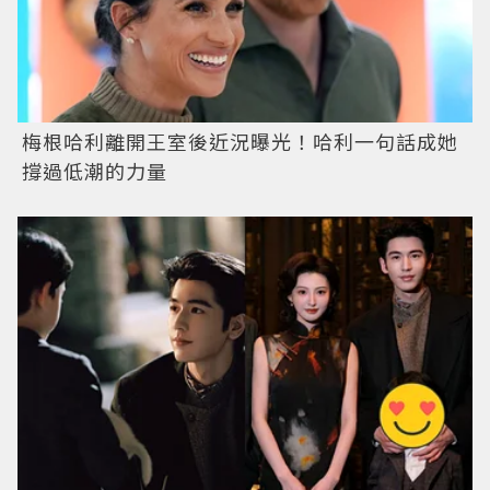
梅根哈利離開王室後近況曝光！哈利一句話成她
撐過低潮的力量