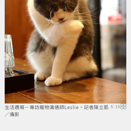
生活週報－專訪寵物溝通師Leslie。記者陳立凱
6
/
16
生
／攝影