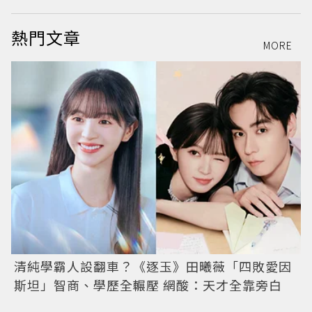
熱門文章
MORE
清純學霸人設翻車？《逐玉》田曦薇「四敗愛因
斯坦」智商、學歷全輾壓 網酸：天才全靠旁白