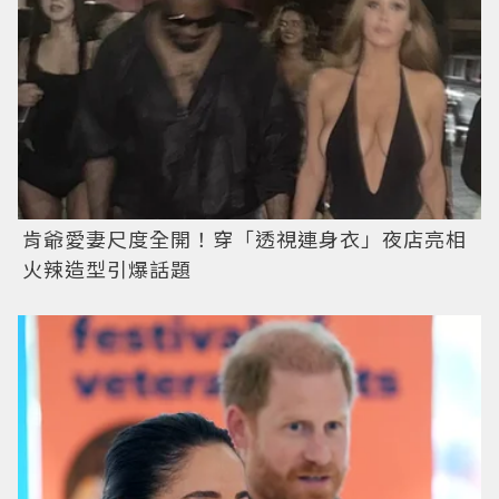
肯爺愛妻尺度全開！穿「透視連身衣」夜店亮相
火辣造型引爆話題