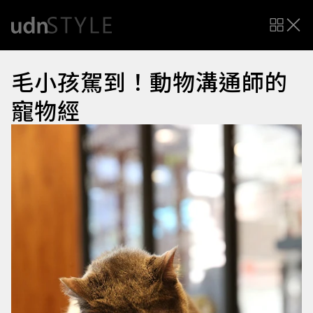
毛小孩駕到！動物溝通師的
寵物經