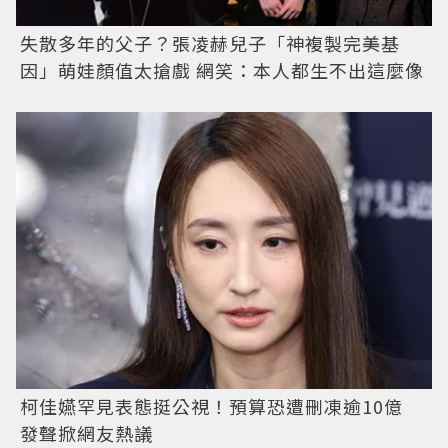
失散多年的父子？張凌赫兒子「神複製完美基
因」萌娃顏值太搶戲 網笑：本人都生不出這麼像
柯佳嬿罕見表態挺公視！預算恐遭刪凍逾10億
發聲掀網友熱議