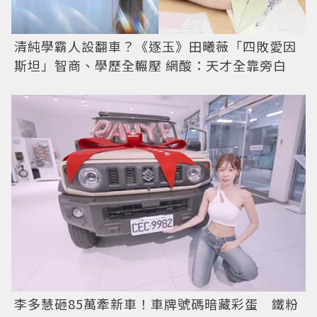
清純學霸人設翻車？《逐玉》田曦薇「四敗愛因
斯坦」智商、學歷全輾壓 網酸：天才全靠旁白
李多慧砸85萬牽新車！車牌號碼暗藏彩蛋 鐵粉