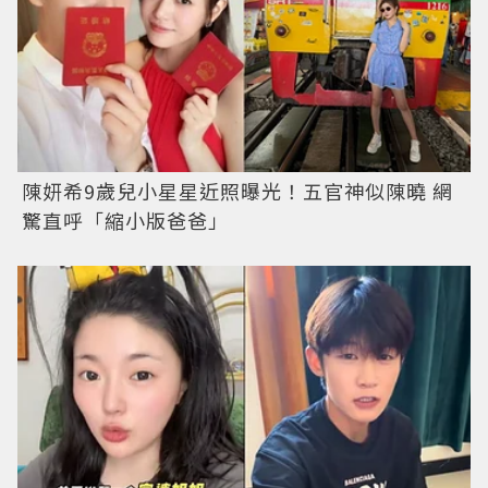
陳妍希9歲兒小星星近照曝光！五官神似陳曉 網
驚直呼「縮小版爸爸」