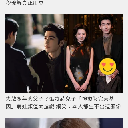
秒破解真正用意
失散多年的父子？張凌赫兒子「神複製完美基
因」萌娃顏值太搶戲 網笑：本人都生不出這麼像