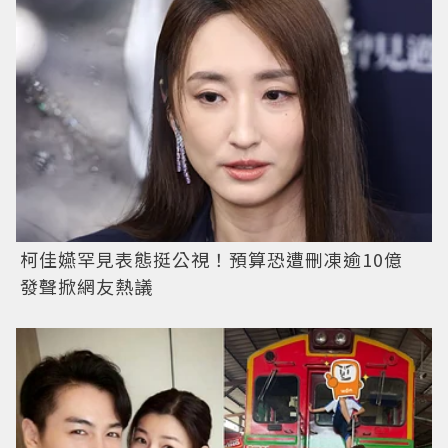
柯佳嬿罕見表態挺公視！預算恐遭刪凍逾10億
發聲掀網友熱議