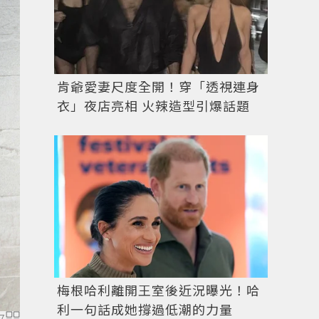
肯爺愛妻尺度全開！穿「透視連身
衣」夜店亮相 火辣造型引爆話題
梅根哈利離開王室後近況曝光！哈
利一句話成她撐過低潮的力量
沖走寂寞滋味！畢書盡：手沖咖啡 讓我懂人生苦樂。記
7