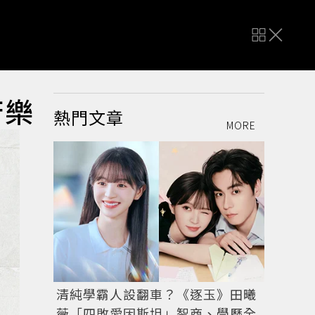
苦樂
熱門文章
MORE
清純學霸人設翻車？《逐玉》田曦
薇「四敗愛因斯坦」智商、學歷全