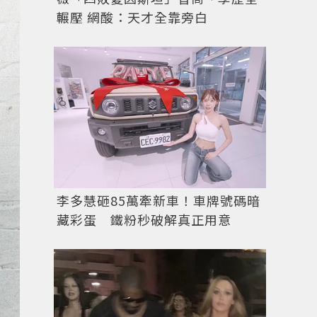
輾壓 網酸：天才全靠旁白
李多慧砸85萬牽新車！車牌號碼暗
藏彩蛋 鐵粉秒破解真正用意