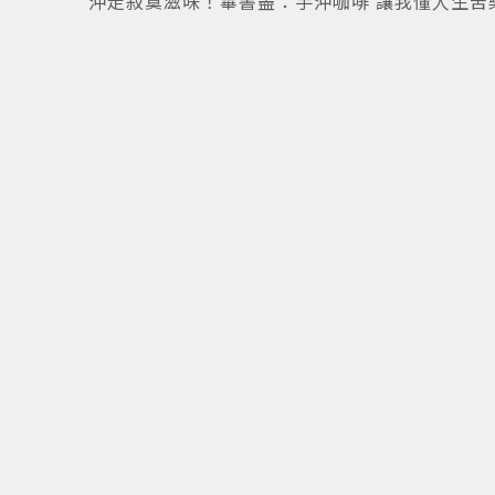
沖走寂寞滋味！畢書盡：手沖咖啡 讓我懂人生苦
7
/
7