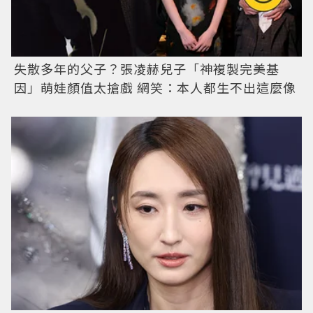
失散多年的父子？張凌赫兒子「神複製完美基
因」萌娃顏值太搶戲 網笑：本人都生不出這麼像