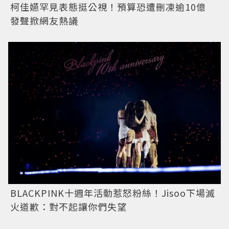
柯佳嬿罕見表態挺公視！預算恐遭刪凍逾10億
發聲掀網友熱議
BLACKPINK十週年活動惹怒粉絲！Jisoo下場滅
火道歉：對不起讓你們失望