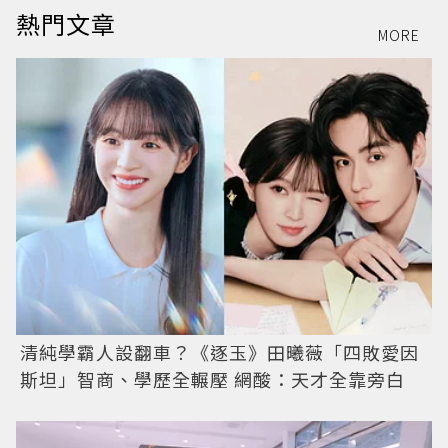
熱門文章
MORE
清純學霸人設翻車？《逐玉》田曦薇「四敗愛因
斯坦」智商、學歷全輾壓 網酸：天才全靠旁白