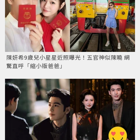
陳妍希9歲兒小星星近照曝光！五官神似陳曉 網
驚直呼「縮小版爸爸」