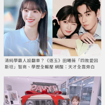
清純學霸人設翻車？《逐玉》田曦薇「四敗愛因
斯坦」智商、學歷全輾壓 網酸：天才全靠旁白