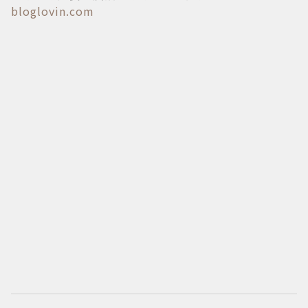
bloglovin.com
l