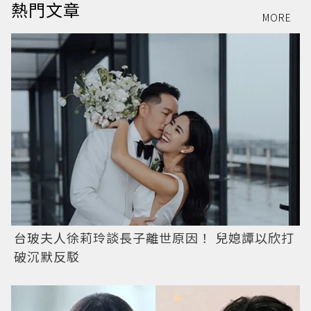
熱門文章
MORE
台玻夫人徐莉玲談長子離世原因！ 兒媳譚以欣打
破沉默反駁