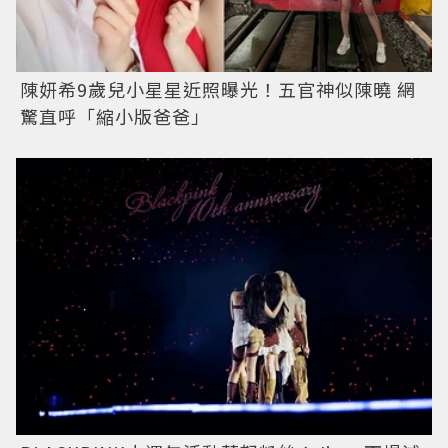
陳妍希9歲兒小星星近照曝光！五官神似陳曉 網
驚直呼「縮小版爸爸」