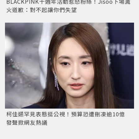
BLACKPINK十週年活動惹怒粉絲！Jisoo下場滅
火道歉：對不起讓你們失望
柯佳嬿罕見表態挺公視！預算恐遭刪凍逾10億
發聲掀網友熱議