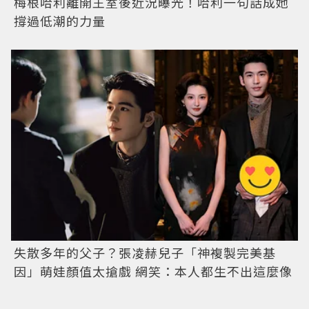
梅根哈利離開王室後近況曝光！哈利一句話成她
撐過低潮的力量
失散多年的父子？張凌赫兒子「神複製完美基
因」萌娃顏值太搶戲 網笑：本人都生不出這麼像