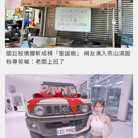
國巨股價腰斬成棵「聖誕樹」 網友湧入燕山湯圓
粉專笑喊：老闆上班了