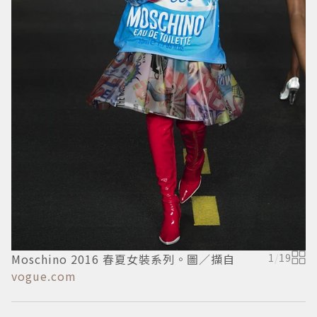
Moschino 2016 春夏女裝系列。圖／擷自
1
/
19
M
vogue.com
v