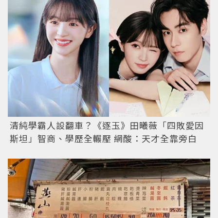
清純學霸人設翻車？《逐玉》田曦薇「四敗愛因
斯坦」智商、學歷全輾壓 網酸：天才全靠旁白