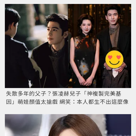
失散多年的父子？張凌赫兒子「神複製完美基
因」萌娃顏值太搶戲 網笑：本人都生不出這麼像