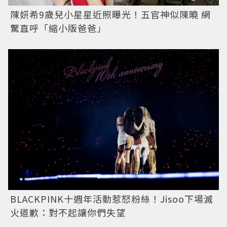
陳妍希9歲兒小星星近照曝光！五官神似陳曉 網
驚直呼「縮小版爸爸」
BLACKPINK十週年活動惹怒粉絲！Jisoo下場滅
火道歉：對不起讓你們失望