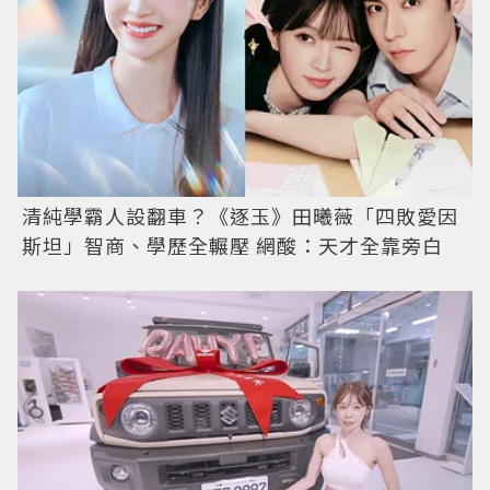
清純學霸人設翻車？《逐玉》田曦薇「四敗愛因
斯坦」智商、學歷全輾壓 網酸：天才全靠旁白