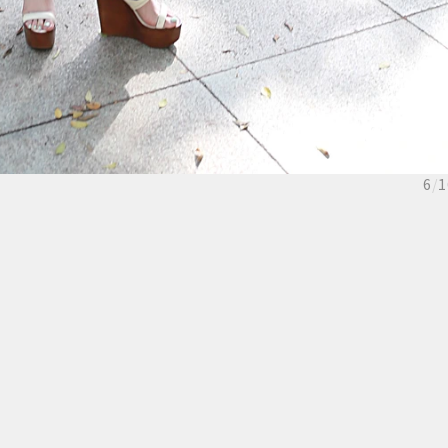
6
/
1