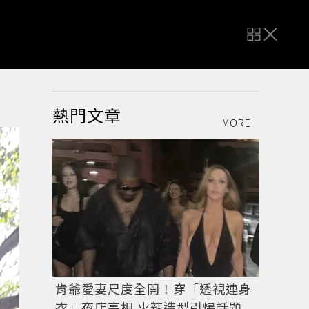
熱門文章
MORE
肯爺愛妻尺度全開！穿「透視連身
衣」夜店亮相 火辣造型引爆話題