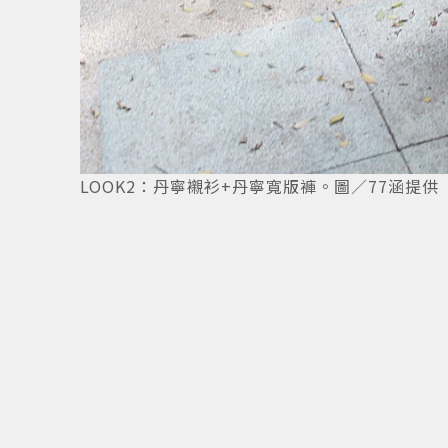
5
/
16
LOOK2：丹寧襯衫+丹寧寬版褲。圖／77涵提供