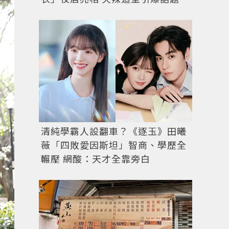
清純學霸人設翻車？《逐玉》田曦
薇「四敗愛因斯坦」智商、學歷全
輾壓 網酸：天才全靠旁白
前面做Ｖ的設計，可以延伸頸部和肩膀的曲線，看起來很