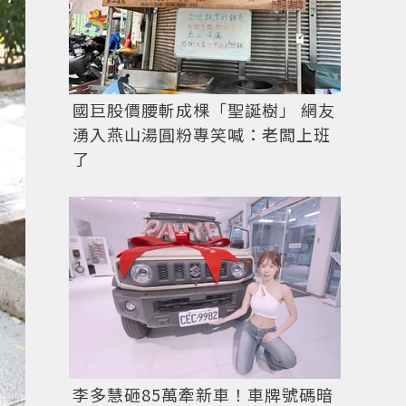
國巨股價腰斬成棵「聖誕樹」 網友
湧入燕山湯圓粉專笑喊：老闆上班
了
李多慧砸85萬牽新車！車牌號碼暗