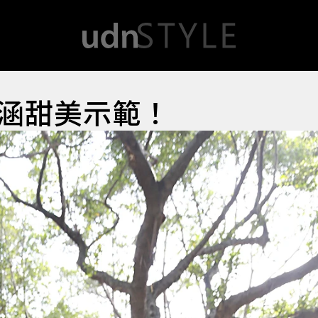
7涵甜美示範！