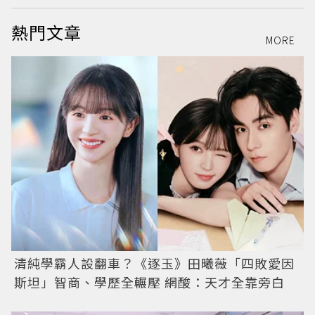
熱門文章
MORE
清純學霸人設翻車？《逐玉》田曦薇「四敗愛因
斯坦」智商、學歷全輾壓 網酸：天才全靠旁白