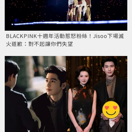
BLACKPINK十週年活動惹怒粉絲！Jisoo下場滅
火道歉：對不起讓你們失望