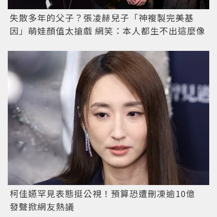
失散多年的父子？張凌赫兒子「神複製完美基
因」萌娃顏值太搶戲 網笑：本人都生不出這麼像
柯佳嬿罕見表態挺公視！預算恐遭刪凍逾10億
發聲掀網友熱議