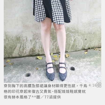
穿到胸下的高腰及膝裙讓身材顯得更性感，千鳥
4
/
16
格的印花穿起來復古又貴氣~搭配娃娃鞋感覺就
是
很有赫本風格了^^圖／77涵提供