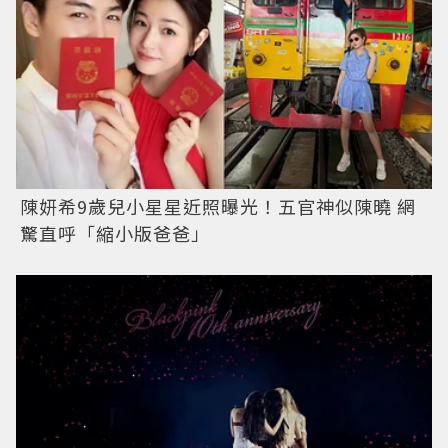
陳妍希9歲兒小星星近照曝光！五官神似陳曉 網
驚直呼「縮小版爸爸」