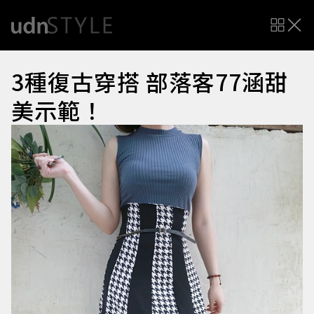
3種復古穿搭 部落客77涵甜
美示範！