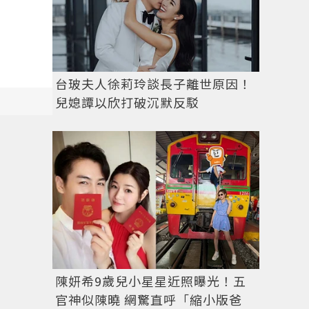
台玻夫人徐莉玲談長子離世原因！
兒媳譚以欣打破沉默反駁
陳妍希9歲兒小星星近照曝光！五
官神似陳曉 網驚直呼「縮小版爸