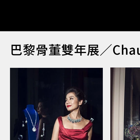
巴黎骨董雙年展／Cha