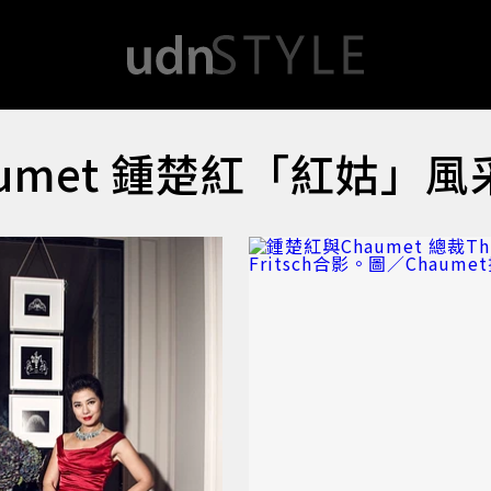
umet 鍾楚紅「紅姑」風