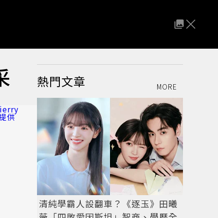
采
熱門文章
MORE
清純學霸人設翻車？《逐玉》田曦
薇「四敗愛因斯坦」智商、學歷全