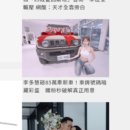
輾壓 網酸：天才全靠旁白
李多慧砸85萬牽新車！車牌號碼暗
藏彩蛋 鐵粉秒破解真正用意