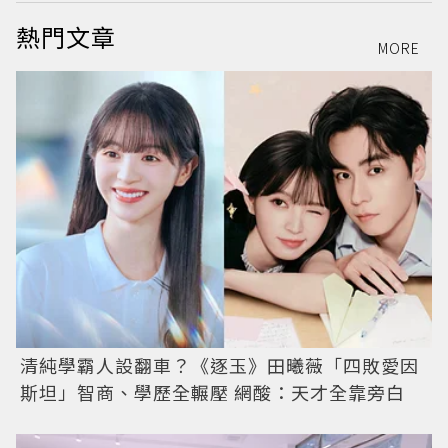
熱門文章
MORE
清純學霸人設翻車？《逐玉》田曦薇「四敗愛因
斯坦」智商、學歷全輾壓 網酸：天才全靠旁白