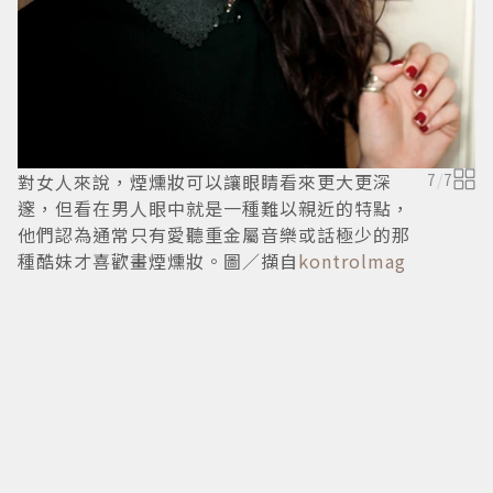
對女人來說，煙燻妝可以讓眼睛看來更大更深
7
/
7
邃，但看在男人眼中就是一種難以親近的特點，
他們認為通常只有愛聽重金屬音樂或話極少的那
種酷妹才喜歡畫煙燻妝。圖／擷自
kontrolmag