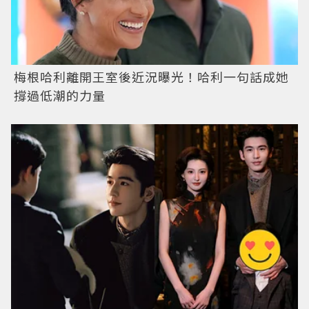
梅根哈利離開王室後近況曝光！哈利一句話成她
撐過低潮的力量