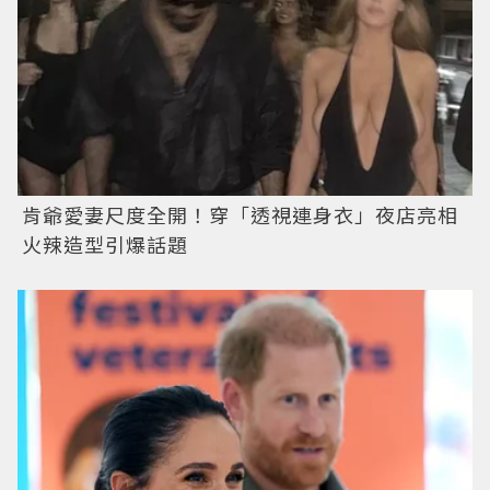
肯爺愛妻尺度全開！穿「透視連身衣」夜店亮相
火辣造型引爆話題