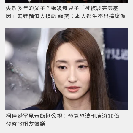
失散多年的父子？張凌赫兒子「神複製完美基
因」萌娃顏值太搶戲 網笑：本人都生不出這麼像
柯佳嬿罕見表態挺公視！預算恐遭刪凍逾10億
發聲掀網友熱議