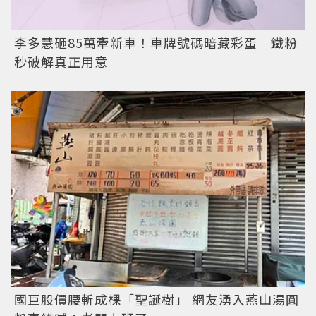
李多慧砸85萬牽新車！車牌號碼暗藏彩蛋 鐵粉
秒破解真正用意
國巨股價腰斬成棵「聖誕樹」 網友湧入燕山湯圓