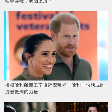
粉專笑喊：老闆上班了
梅根哈利離開王室後近況曝光！哈利一句話成她
撐過低潮的力量