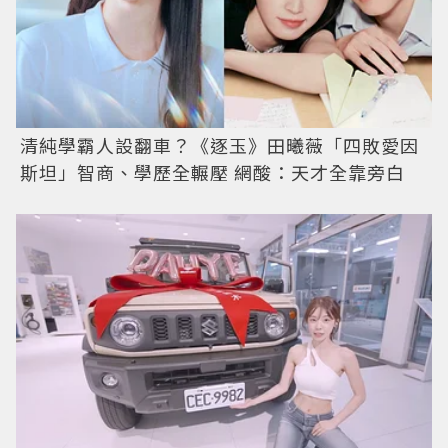
清純學霸人設翻車？《逐玉》田曦薇「四敗愛因
斯坦」智商、學歷全輾壓 網酸：天才全靠旁白