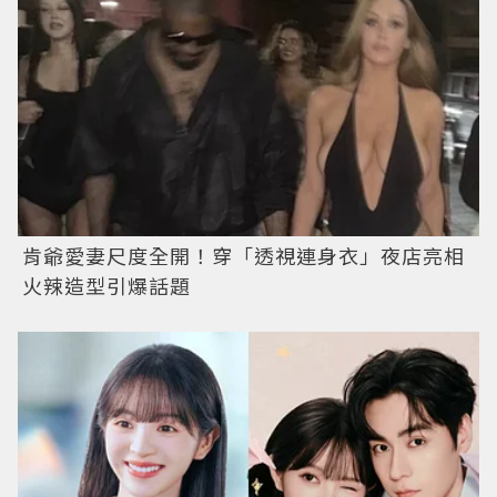
肯爺愛妻尺度全開！穿「透視連身衣」夜店亮相
火辣造型引爆話題