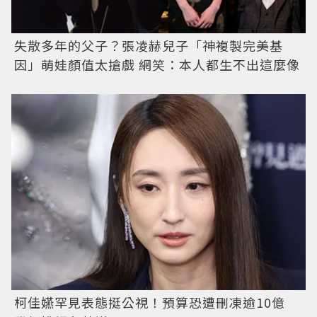
失散多年的父子？張凌赫兒子「神複製完美基
因」萌娃顏值太搶戲 網笑：本人都生不出這麼像
柯佳嬿罕見表態挺公視！預算恐遭刪凍逾10億