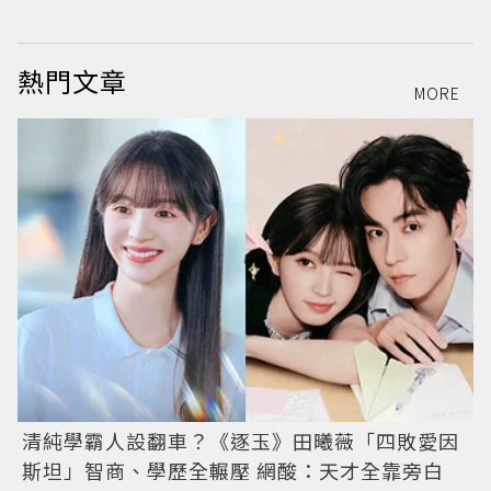
熱門文章
MORE
清純學霸人設翻車？《逐玉》田曦薇「四敗愛因
斯坦」智商、學歷全輾壓 網酸：天才全靠旁白