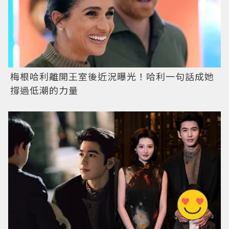
梅根哈利離開王室後近況曝光！哈利一句話成她
撐過低潮的力量