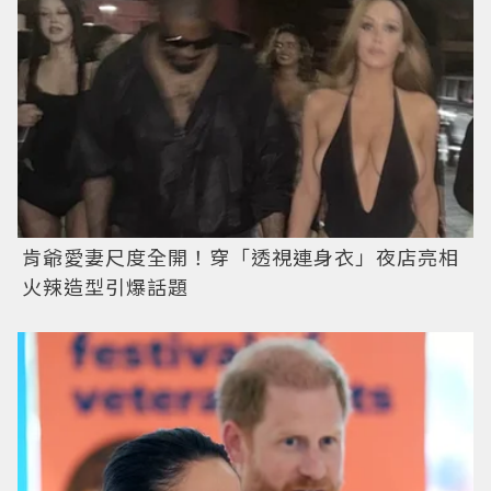
肯爺愛妻尺度全開！穿「透視連身衣」夜店亮相
火辣造型引爆話題