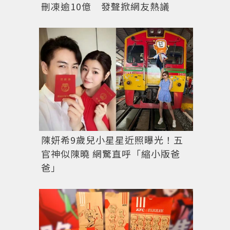
刪凍逾10億 發聲掀網友熱議
陳妍希9歲兒小星星近照曝光！五
官神似陳曉 網驚直呼「縮小版爸
爸」