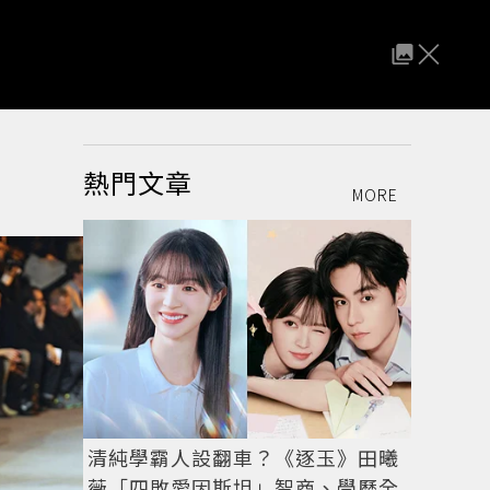
熱門文章
MORE
清純學霸人設翻車？《逐玉》田曦
薇「四敗愛因斯坦」智商、學歷全