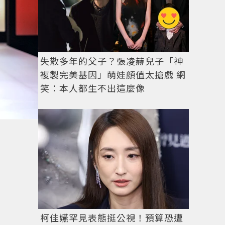
失散多年的父子？張凌赫兒子「神
複製完美基因」萌娃顏值太搶戲 網
笑：本人都生不出這麼像
柯佳嬿罕見表態挺公視！預算恐遭