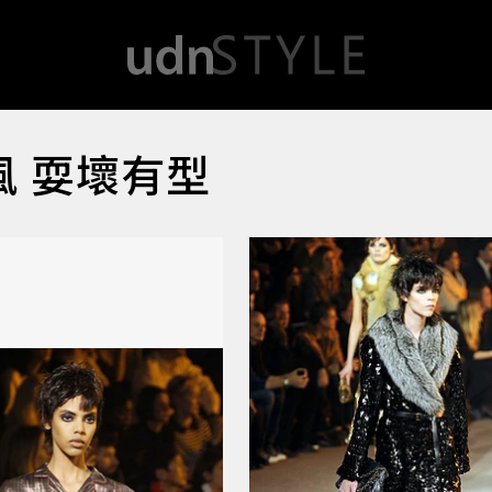
風 耍壞有型