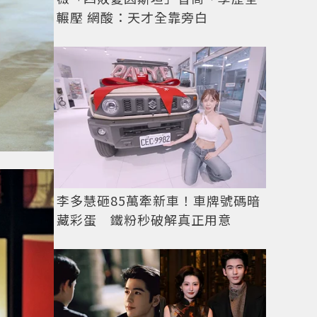
輾壓 網酸：天才全靠旁白
李多慧砸85萬牽新車！車牌號碼暗
藏彩蛋 鐵粉秒破解真正用意