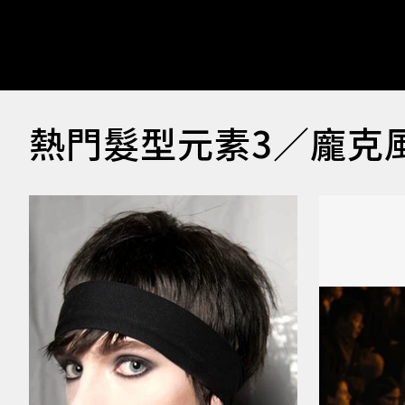
熱門髮型元素3／龐克