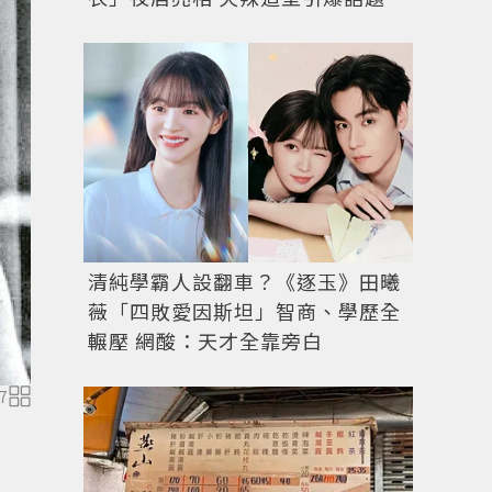
清純學霸人設翻車？《逐玉》田曦
薇「四敗愛因斯坦」智商、學歷全
輾壓 網酸：天才全靠旁白
7