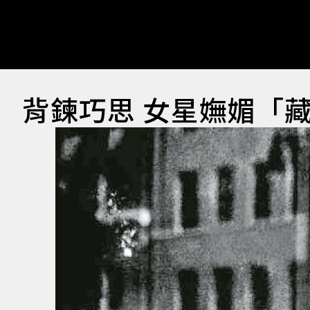
背鍊巧思 女星嫵媚「