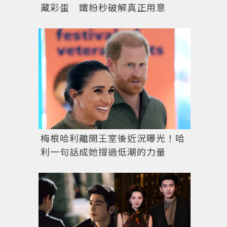
藏彩蛋 鐵粉秒破解真正用意
女星凱特哈德森幾年前出席演員工會獎時，以大挖背白
梅根哈利離開王室後近況曝光！哈
利一句話成她撐過低潮的力量