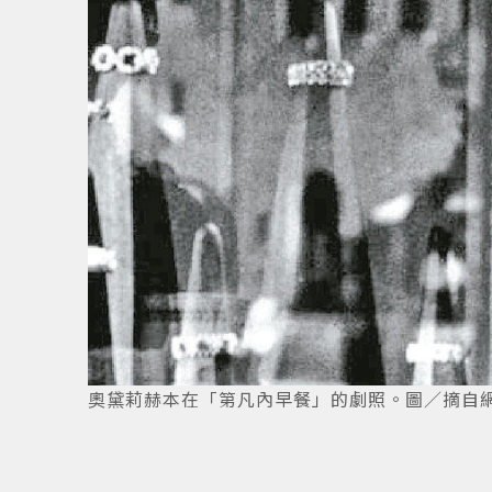
奧黛莉赫本在「第凡內早餐」的劇照。圖／摘自