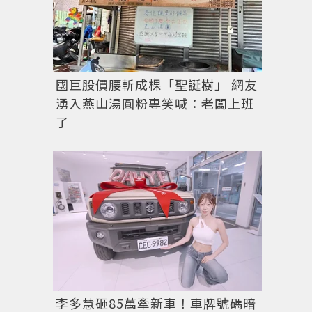
國巨股價腰斬成棵「聖誕樹」 網友
湧入燕山湯圓粉專笑喊：老闆上班
了
李多慧砸85萬牽新車！車牌號碼暗