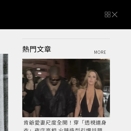
熱門文章
MORE
肯爺愛妻尺度全開！穿「透視連身
衣」夜店亮相 火辣造型引爆話題