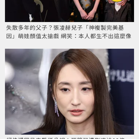
失散多年的父子？張凌赫兒子「神複製完美基
因」萌娃顏值太搶戲 網笑：本人都生不出這麼像