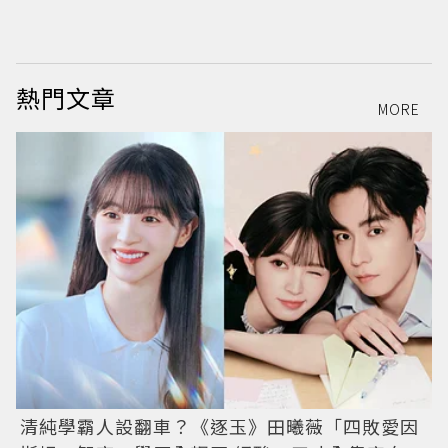
熱門文章
MORE
清純學霸人設翻車？《逐玉》田曦薇「四敗愛因