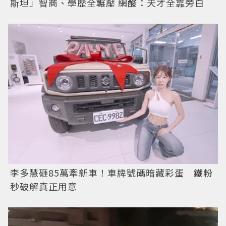
斯坦」智商、學歷全輾壓 網酸：天才全靠旁白
李多慧砸85萬牽新車！車牌號碼暗藏彩蛋 鐵粉
秒破解真正用意