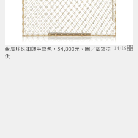
金屬珍珠釦飾手拿包，54,800元。圖／藍鐘提
14
/
19
供
（
H
O
O