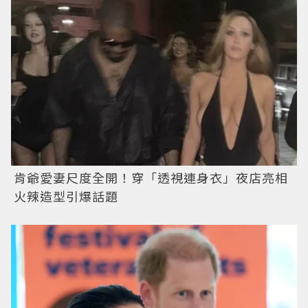
肯爺愛妻尺度全開！穿「透視連身衣」夜店亮相
火辣造型引爆話題