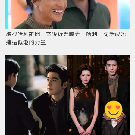
梅根哈利離開王室後近況曝光！哈利一句話成她
撐過低潮的力量