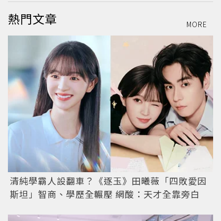
熱門文章
MORE
清純學霸人設翻車？《逐玉》田曦薇「四敗愛因
斯坦」智商、學歷全輾壓 網酸：天才全靠旁白