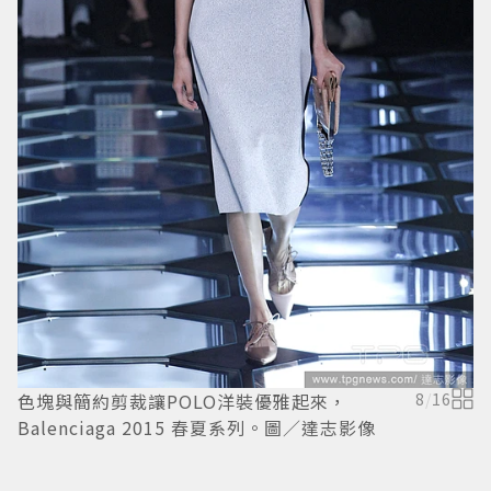
色塊與簡約剪裁讓POLO洋裝優雅起來，
8
/
16
異
Balenciaga 2015 春夏系列。圖／達志影像
復