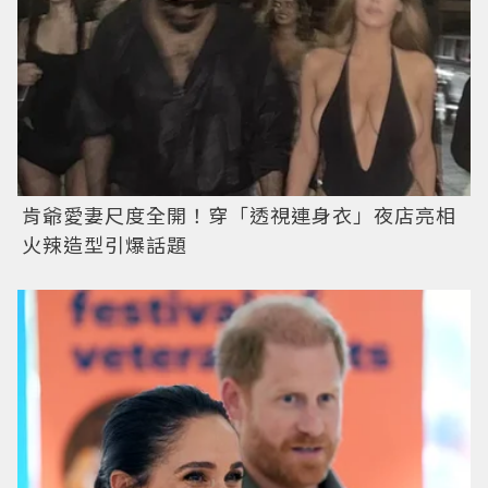
肯爺愛妻尺度全開！穿「透視連身衣」夜店亮相
火辣造型引爆話題