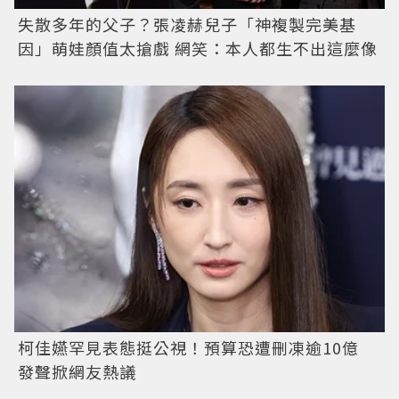
失散多年的父子？張凌赫兒子「神複製完美基
因」萌娃顏值太搶戲 網笑：本人都生不出這麼像
柯佳嬿罕見表態挺公視！預算恐遭刪凍逾10億
發聲掀網友熱議