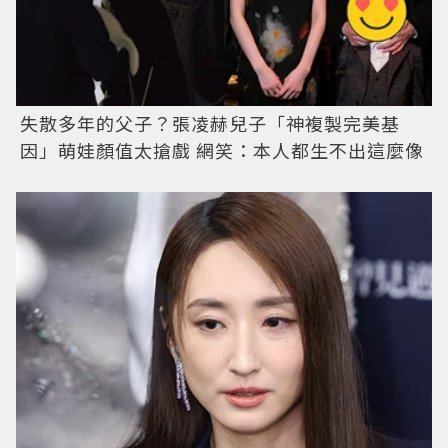
失散多年的父子？張凌赫兒子「神複製完美基
因」萌娃顏值太搶戲 網笑：本人都生不出這麼像