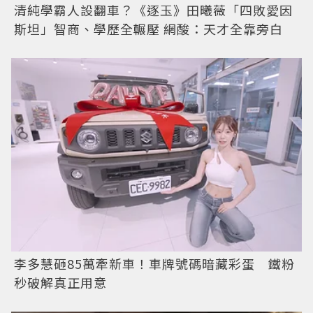
清純學霸人設翻車？《逐玉》田曦薇「四敗愛因
斯坦」智商、學歷全輾壓 網酸：天才全靠旁白
李多慧砸85萬牽新車！車牌號碼暗藏彩蛋 鐵粉
秒破解真正用意