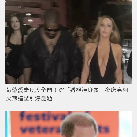
肯爺愛妻尺度全開！穿「透視連身衣」夜店亮相
火辣造型引爆話題