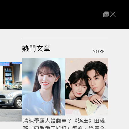
熱門文章
MORE
清純學霸人設翻車？《逐玉》田曦
薇「四敗愛因斯坦」智商、學歷全