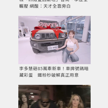
輾壓 網酸：天才全靠旁白
李多慧砸85萬牽新車！車牌號碼暗
藏彩蛋 鐵粉秒破解真正用意