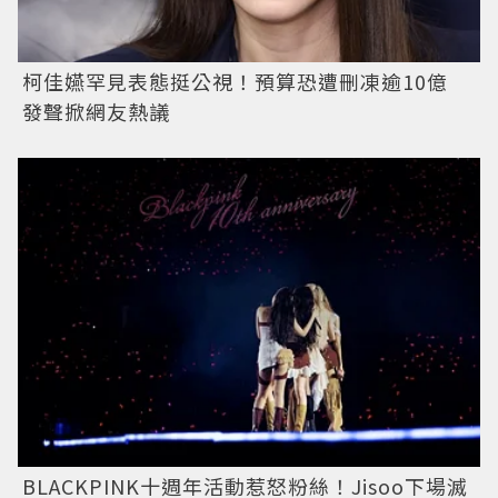
柯佳嬿罕見表態挺公視！預算恐遭刪凍逾10億
發聲掀網友熱議
BLACKPINK十週年活動惹怒粉絲！Jisoo下場滅