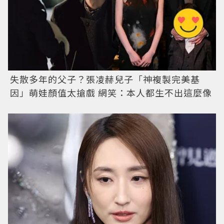
失散多年的父子？張凌赫兒子「神複製完美基
因」萌娃顏值太搶戲 網笑：本人都生不出這麼像