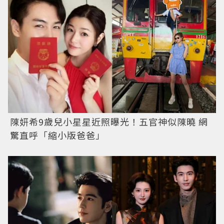
陳妍希9歲兒小星星近照曝光！五官神似陳曉 網
驚直呼「縮小版爸爸」