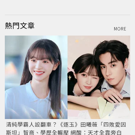
熱門文章
MORE
清純學霸人設翻車？《逐玉》田曦薇「四敗愛因
斯坦」智商、學歷全輾壓 網酸：天才全靠旁白