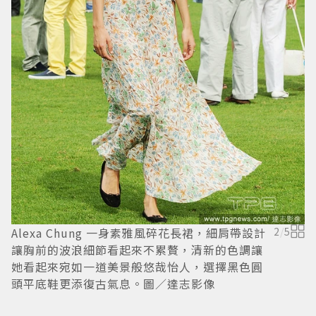
Alexa Chung 一身素雅風碎花長裙，細肩帶設計
2
/
5
讓胸前的波浪細節看起來不累贅，清新的色調讓
她看起來宛如一道美景般悠哉怡人，選擇黑色圓
頭平底鞋更添復古氣息。圖／達志影像