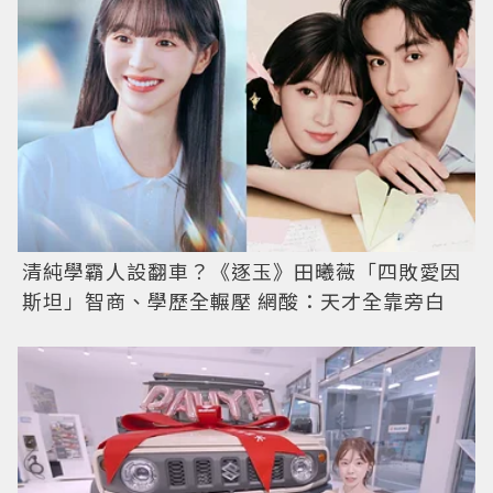
清純學霸人設翻車？《逐玉》田曦薇「四敗愛因
斯坦」智商、學歷全輾壓 網酸：天才全靠旁白