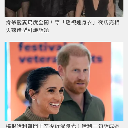
肯爺愛妻尺度全開！穿「透視連身衣」夜店亮相
火辣造型引爆話題
梅根哈利離開王室後近況曝光！哈利一句話成她