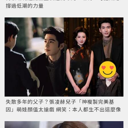
撐過低潮的力量
失散多年的父子？張凌赫兒子「神複製完美基
因」萌娃顏值太搶戲 網笑：本人都生不出這麼像