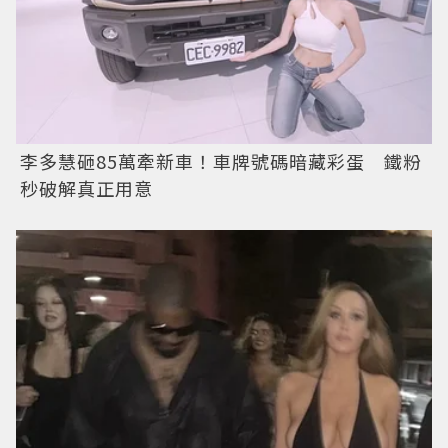
李多慧砸85萬牽新車！車牌號碼暗藏彩蛋 鐵粉
秒破解真正用意