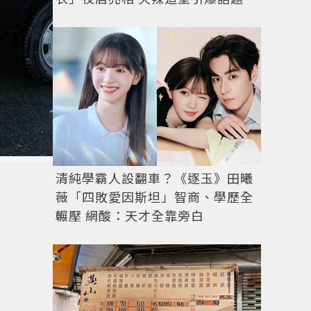
清純學霸人設翻車？《逐玉》田曦
薇「四敗愛因斯坦」智商、學歷全
輾壓 網酸：天才全靠旁白