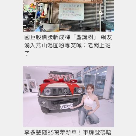
國巨股價腰斬成棵「聖誕樹」 網友
湧入燕山湯圓粉專笑喊：老闆上班
了
李多慧砸85萬牽新車！車牌號碼暗