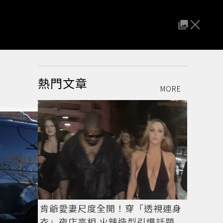
熱門文章
MORE
肯爺愛妻尺度全開！穿「透視連身
衣」夜店亮相 火辣造型引爆話題