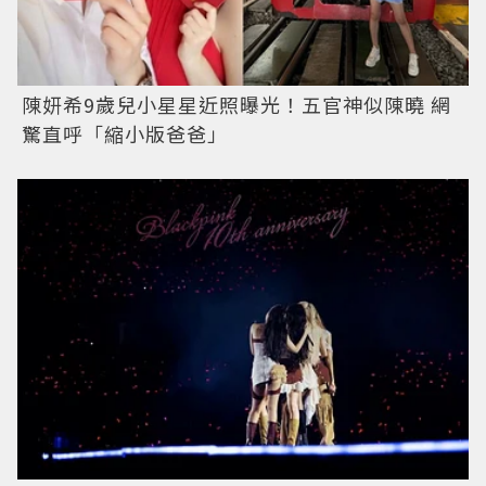
陳妍希9歲兒小星星近照曝光！五官神似陳曉 網
驚直呼「縮小版爸爸」