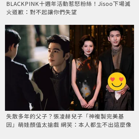
BLACKPINK十週年活動惹怒粉絲！Jisoo下場滅
火道歉：對不起讓你們失望
失散多年的父子？張凌赫兒子「神複製完美基
因」萌娃顏值太搶戲 網笑：本人都生不出這麼像