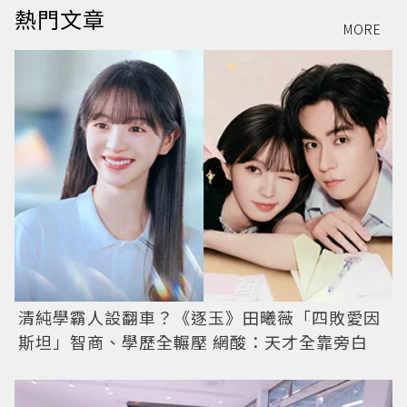
熱門文章
MORE
清純學霸人設翻車？《逐玉》田曦薇「四敗愛因
斯坦」智商、學歷全輾壓 網酸：天才全靠旁白