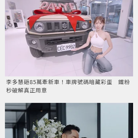
李多慧砸85萬牽新車！車牌號碼暗藏彩蛋 鐵粉
秒破解真正用意