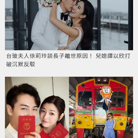
台玻夫人徐莉玲談長子離世原因！ 兒媳譚以欣打
破沉默反駁