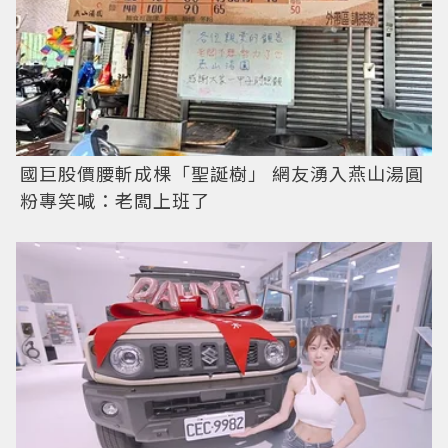
國巨股價腰斬成棵「聖誕樹」 網友湧入燕山湯圓
粉專笑喊：老闆上班了