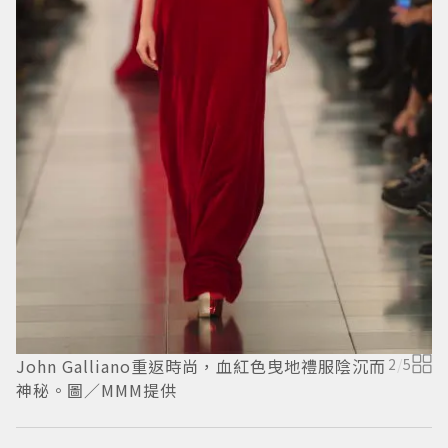
John Galliano重返時尚，血紅色曳地禮服陰沉而
2
/
5
J
神秘。圖／MMM提供
般