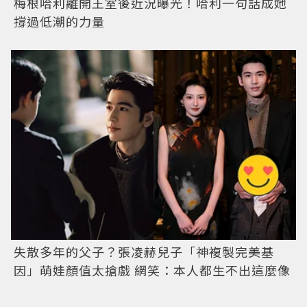
梅根哈利離開王室後近況曝光！哈利一句話成她
撐過低潮的力量
失散多年的父子？張凌赫兒子「神複製完美基
因」萌娃顏值太搶戲 網笑：本人都生不出這麼像