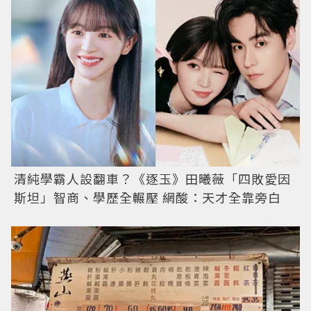
清純學霸人設翻車？《逐玉》田曦薇「四敗愛因
斯坦」智商、學歷全輾壓 網酸：天才全靠旁白