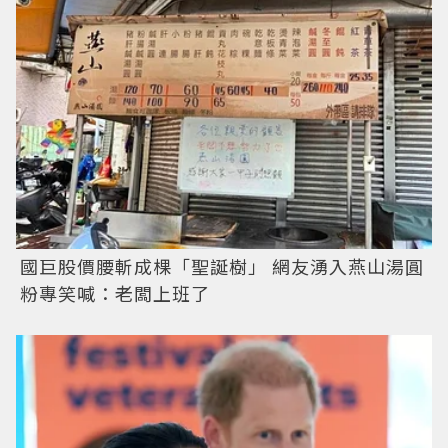
國巨股價腰斬成棵「聖誕樹」 網友湧入燕山湯圓
粉專笑喊：老闆上班了