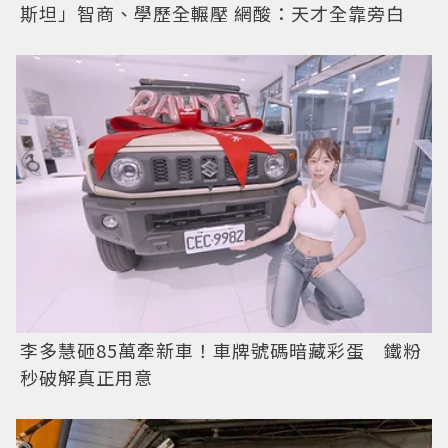
斯坦」智商、學歷全輾壓 網酸：天才全靠旁白
李多慧砸85萬牽新車！車牌號碼暗藏彩蛋 鐵粉
秒破解真正用意