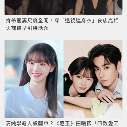
肯爺愛妻尺度全開！穿「透視連身衣」夜店亮相
火辣造型引爆話題
清純學霸人設翻車？《逐玉》田曦薇「四敗愛因