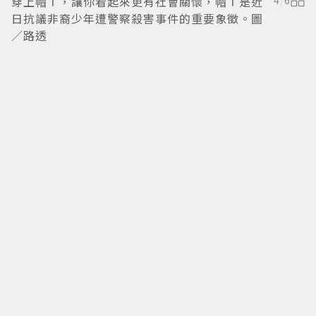
穿上帽Ｔ，讓你看起來更有社會關懷，帽Ｔ是近
4
/
6
日抗議非裔少年遭警察殺害事件的重要象徵。圖
／路透