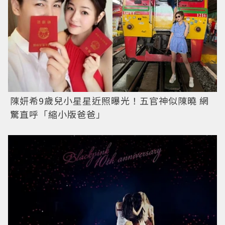
陳妍希9歲兒小星星近照曝光！五官神似陳曉 網
驚直呼「縮小版爸爸」