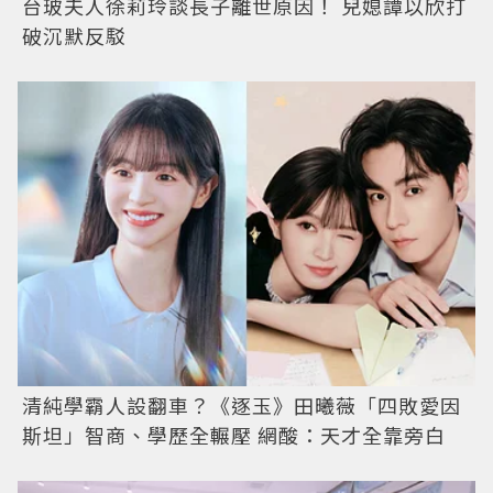
台玻夫人徐莉玲談長子離世原因！ 兒媳譚以欣打
破沉默反駁
清純學霸人設翻車？《逐玉》田曦薇「四敗愛因
斯坦」智商、學歷全輾壓 網酸：天才全靠旁白