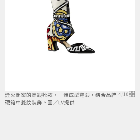
L
／
煙火圖案的高跟靴款，一體成型鞋跟，結合品牌
4
/
10
硬箱中菱紋裝飾。圖／LV提供