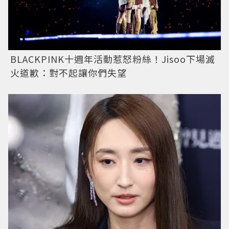
BLACKPINK十週年活動惹怒粉絲！Jisoo下場滅
火道歉：對不起讓你們失望